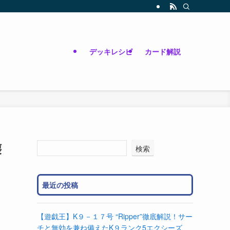
デッキレシピ
カード解説
壊
検索
最近の投稿
【遊戯王】K９－１７号 “Ripper”徹底解説！サー
チと無効を兼ね備えたK９ランク5エクシーズ