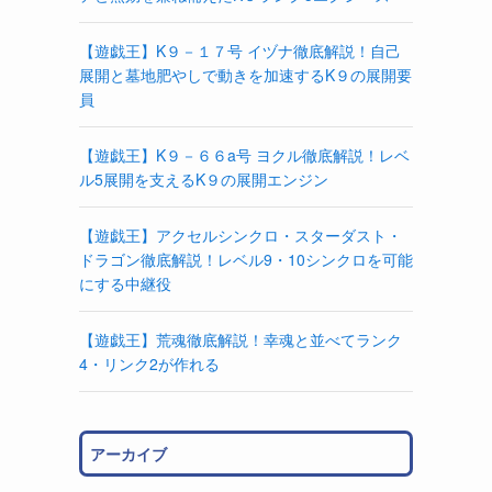
【遊戯王】K９－１７号 イヅナ徹底解説！自己
展開と墓地肥やしで動きを加速するK９の展開要
員
【遊戯王】K９－６６a号 ヨクル徹底解説！レベ
ル5展開を支えるK９の展開エンジン
【遊戯王】アクセルシンクロ・スターダスト・
ドラゴン徹底解説！レベル9・10シンクロを可能
にする中継役
【遊戯王】荒魂徹底解説！幸魂と並べてランク
4・リンク2が作れる
アーカイブ