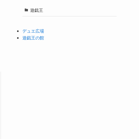
遊戯王
デュエ広場
遊戯王の館