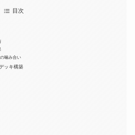
目次
与
果
との噛み合い
すデッキ構築