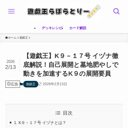
デッキレシピ
カード解説
ホーム
遊戯王
【遊戯王】K９－１７号 イヅナ徹
2026
底解説！自己展開と墓地肥やしで
2/13
動きを加速するK９の展開要員
広告
2026年2月13日
遊戯王
目次
1. K９－１７号 イヅナとは？