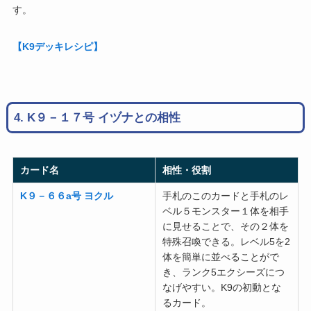
す。
【K9デッキレシピ】
4. K９－１７号 イヅナとの相性
カード名
相性・役割
K９－６６a号 ヨクル
手札のこのカードと手札のレ
ベル５モンスター１体を相手
に見せることで、その２体を
特殊召喚できる。レベル5を2
体を簡単に並べることがで
き、ランク5エクシーズにつ
なげやすい。K9の初動とな
るカード。