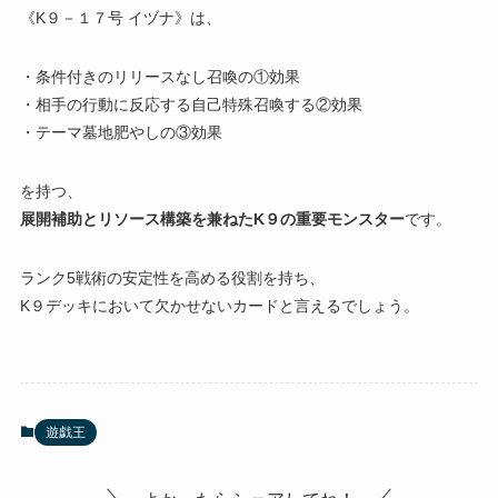
《K９－１７号 イヅナ》は、
・条件付きのリリースなし召喚の①効果
・相手の行動に反応する自己特殊召喚する②効果
・テーマ墓地肥やしの③効果
を持つ、
展開補助とリソース構築を兼ねたK９の重要モンスター
です。
ランク5戦術の安定性を高める役割を持ち、
K９デッキにおいて欠かせないカードと言えるでしょう。
遊戯王