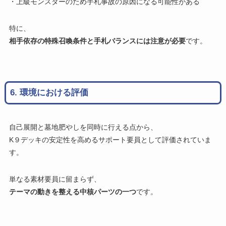
・上級モンスターのため手札事故の原因になる可能性がある
特に、
相手依存の特殊召喚条件と手札バランスには注意が必要
です。
6. 環境における評価
自己展開と墓地肥やしを同時に行える点から、
K９デッキの安定性を高めるサポート要員として評価されていま
す。
単なる素材要員に留まらず、
テーマの動きを整える中核パーツの一つ
です。