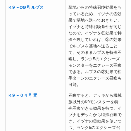
K９－ØØ号 ルプス
墓地からの特殊召喚効果をも
っているため、イヅナの③効
果で墓地へ送っておきたい。
イヅナと特殊召喚条件が同じ
なので、イヅナを②効果で特
殊召喚していれば、③の効果
でルプスを墓地へ送ること
で、そのままルプスを特殊召
喚し、ランク5のエクシーズ
モンスターをエクシーズ召喚
できる。ルプスの②効果で相
手ターンのエクシーズ召喚も
可能。
K９－０４号 咒
召喚すると、デッキから機械
族以外のK9モンスターを特
殊召喚できる効果を持つ。イ
ヅナをデッキから特殊召喚で
き、イヅナの③効果を使いつ
つ、ランク5のエクシーズ召