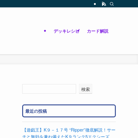
デッキレシピ
カード解説
検索
最近の投稿
【遊戯王】K９－１７号 “Ripper”徹底解説！サー
チと無効を兼ね備えたK９ランク5エクシーズ