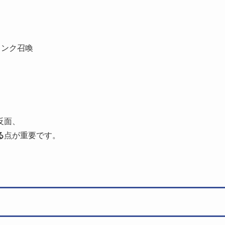
リンク召喚
反面、
る
点が重要です。