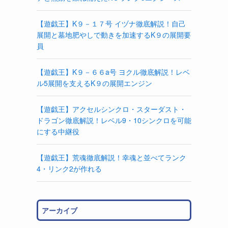
【遊戯王】K９－１７号 イヅナ徹底解説！自己
展開と墓地肥やしで動きを加速するK９の展開要
員
【遊戯王】K９－６６a号 ヨクル徹底解説！レベ
ル5展開を支えるK９の展開エンジン
【遊戯王】アクセルシンクロ・スターダスト・
ドラゴン徹底解説！レベル9・10シンクロを可能
にする中継役
【遊戯王】荒魂徹底解説！幸魂と並べてランク
4・リンク2が作れる
アーカイブ