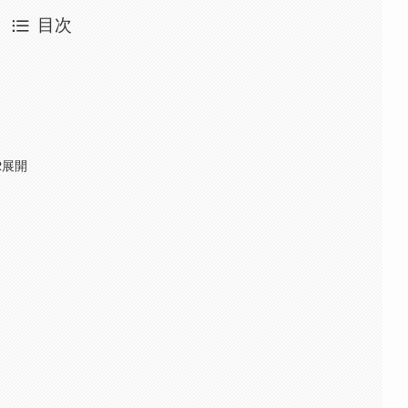
目次
2展開