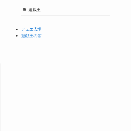
遊戯王
デュエ広場
遊戯王の館