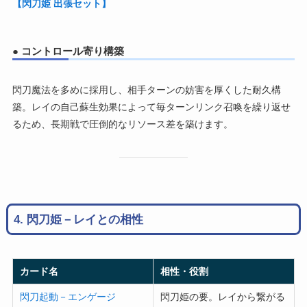
【閃刀姫 出張セット】
● コントロール寄り構築
閃刀魔法を多めに採用し、相手ターンの妨害を厚くした耐久構
築。レイの自己蘇生効果によって毎ターンリンク召喚を繰り返せ
るため、長期戦で圧倒的なリソース差を築けます。
4. 閃刀姫－レイとの相性
カード名
相性・役割
閃刀起動－エンゲージ
閃刀姫の要。レイから繋がる