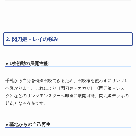
2. 閃刀姫－レイの強み
● 1枚初動の展開性能
手札から自身を特殊召喚できるため、召喚権を使わずにリンク1
へ繋がります。これにより《閃刀姫－カガリ》《閃刀姫－シズ
ク》などのリンクモンスターへ即座に展開可能。閃刀姫デッキの
起点となる存在です。
● 墓地からの自己再生