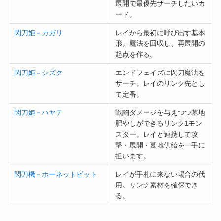
展開で最優先サーチしたいカ
ード。
閃刀姫－カガリ
レイから最初に呼び出す基本
形。魔法を回収し、再展開の
起点を作る。
閃刀姫－シズク
エンドフェイズに閃刀魔法を
サーチ。レイのリンク先とし
て定番。
閃刀姫－ハヤテ
戦闘ダメージを与えつつ墓地
肥やしができるリンク1モン
スター。レイと連携して攻
撃・展開・墓地供給を一手に
担います。
閃刀機－ホーネットビット
レイが手札に来ない場合の代
用。リンク素材を確保でき
る。