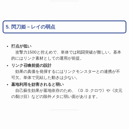
5. 閃刀姫－レイの弱点
打点が低い
攻撃力1500と控えめで、単体では戦闘突破が難しい。基本
的にはリンク素材としての運用が前提。
リンク召喚前提の設計
効果の真価を発揮するにはリンクモンスターとの連携が不
可欠。単体で完結した動きは少ない。
墓地利用を妨害されると弱い
自己蘇生効果が墓地依存のため、《Ｄ.Ｄ.クロウ》や《次元
の裂け目》などの除外メタに弱い面があります。