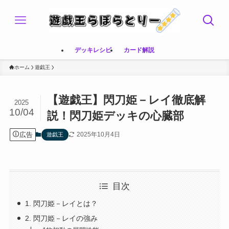
デッキレシピ
カード解説
ホーム
遊戯王
【遊戯王】閃刀姫－レイ徹底解
2025
10/04
説！閃刀姫デッキの心臓部
広告
2025年10月4日
遊戯王
目次
1. 閃刀姫－レイとは？
2. 閃刀姫－レイの強み