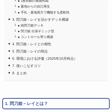
● 1枚初動の展開性能
● 墓地からの自己再生
● 手札・墓地両方で機能する柔軟性
3. 閃刀姫－レイを活かすデッキ構築
● 純閃刀姫デッキ
● 閃刀姫 出張ギミック型
● コントロール寄り構築
4. 閃刀姫－レイとの相性
5. 閃刀姫－レイの弱点
6. 環境における評価（2025年10月時点）
7. 使いこなすコツ
8. まとめ
1. 閃刀姫－レイとは？