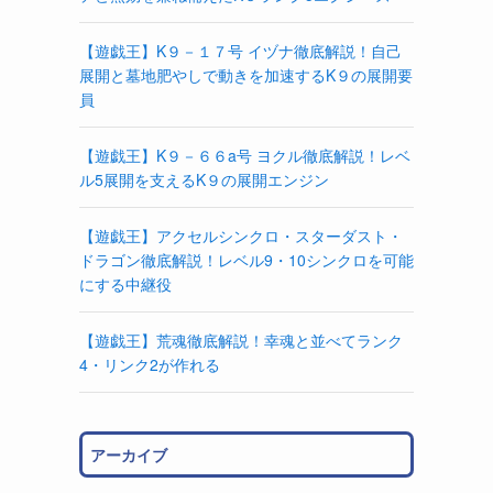
【遊戯王】K９－１７号 イヅナ徹底解説！自己
展開と墓地肥やしで動きを加速するK９の展開要
員
【遊戯王】K９－６６a号 ヨクル徹底解説！レベ
ル5展開を支えるK９の展開エンジン
【遊戯王】アクセルシンクロ・スターダスト・
ドラゴン徹底解説！レベル9・10シンクロを可能
にする中継役
【遊戯王】荒魂徹底解説！幸魂と並べてランク
4・リンク2が作れる
アーカイブ