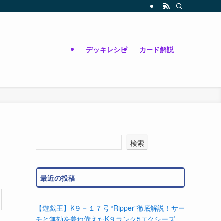
デッキレシピ
カード解説
検索
最近の投稿
【遊戯王】K９－１７号 “Ripper”徹底解説！サー
チと無効を兼ね備えたK９ランク5エクシーズ