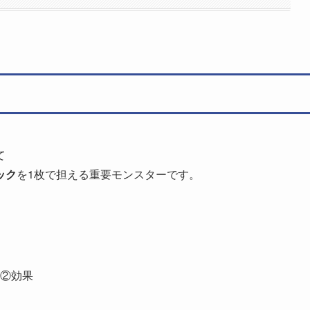
て
ック
を1枚で担える重要モンスターです。
②効果