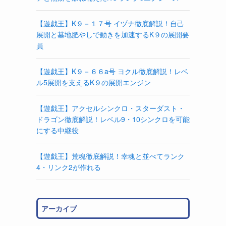
【遊戯王】K９－１７号 イヅナ徹底解説！自己
展開と墓地肥やしで動きを加速するK９の展開要
員
【遊戯王】K９－６６a号 ヨクル徹底解説！レベ
ル5展開を支えるK９の展開エンジン
【遊戯王】アクセルシンクロ・スターダスト・
ドラゴン徹底解説！レベル9・10シンクロを可能
にする中継役
【遊戯王】荒魂徹底解説！幸魂と並べてランク
4・リンク2が作れる
アーカイブ