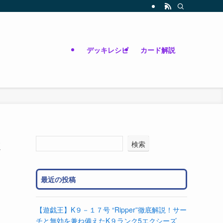
デッキレシピ
カード解説
検索
最近の投稿
【遊戯王】K９－１７号 “Ripper”徹底解説！サー
チと無効を兼ね備えたK９ランク5エクシーズ