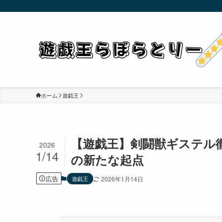
ホーム
遊戯王
【遊戯王】剣闘獣ギステル
2026
1/14
の新たな起点
広告
遊戯王
2026年1月14日