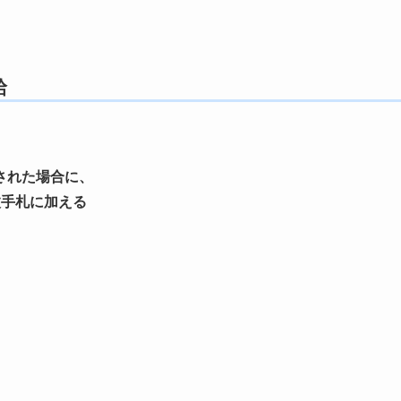
給
された場合に、
枚手札に加える