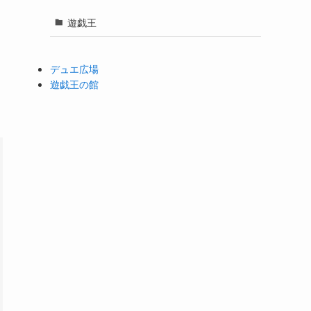
遊戯王
デュエ広場
遊戯王の館