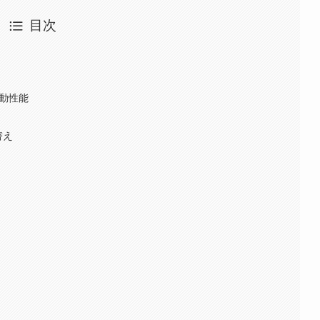
目次
初動性能
替え