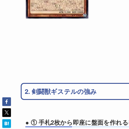
2. 剣闘獣ギステルの強み
● ① 手札2枚から即座に盤面を作れ