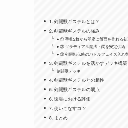
1. 剣闘獣ギステルとは？
2. 剣闘獣ギステルの強み
● ① 手札2枚から即座に盤面を作れる
● ② グラディアル魔法・罠を安定供給
● ③ 剣闘獣伝統のバトルフェイズ入れ
3. 剣闘獣ギステルを活かすデッキ構築
剣闘獣デッキ
4. 剣闘獣ギステルとの相性
5. 剣闘獣ギステルの弱点
6. 環境における評価
7. 使いこなすコツ
8. まとめ