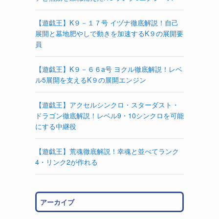
【遊戯王】K９－１７号 イヅナ徹底解説！自己
展開と墓地肥やしで動きを加速するK９の展開要
員
【遊戯王】K９－６６a号 ヨクル徹底解説！レベ
ル5展開を支えるK９の展開エンジン
【遊戯王】アクセルシンクロ・スターダスト・
ドラゴン徹底解説！レベル9・10シンクロを可能
にする中継役
【遊戯王】荒魂徹底解説！幸魂と並べてランク
4・リンク2が作れる
アーカイブ