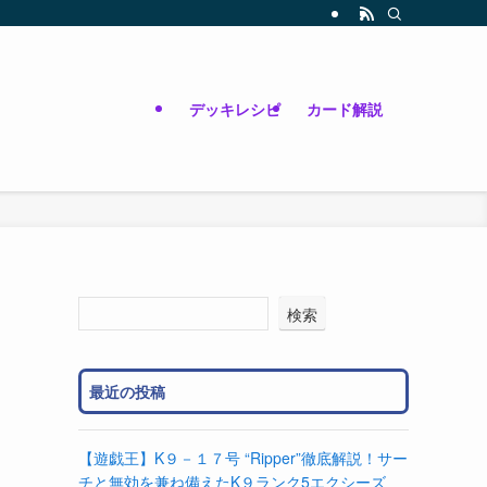
デッキレシピ
カード解説
る
検索
最近の投稿
【遊戯王】K９－１７号 “Ripper”徹底解説！サー
チと無効を兼ね備えたK９ランク5エクシーズ