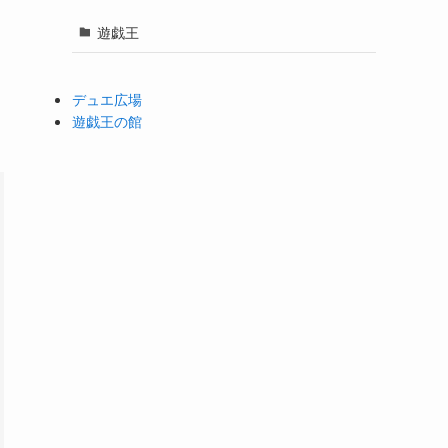
遊戯王
デュエ広場
遊戯王の館