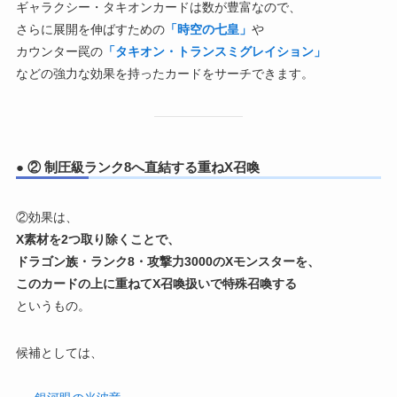
ギャラクシー・タキオンカードは数が豊富なので、
さらに展開を伸ばすための
「時空の七皇」
や
カウンター罠の
「タキオン・トランスミグレイション」
などの強力な効果を持ったカードをサーチできます。
● ② 制圧級ランク8へ直結する重ねX召喚
②効果は、
X素材を2つ取り除くことで、
ドラゴン族・ランク8・攻撃力3000のXモンスターを、
このカードの上に重ねてX召喚扱いで特殊召喚する
というもの。
候補としては、