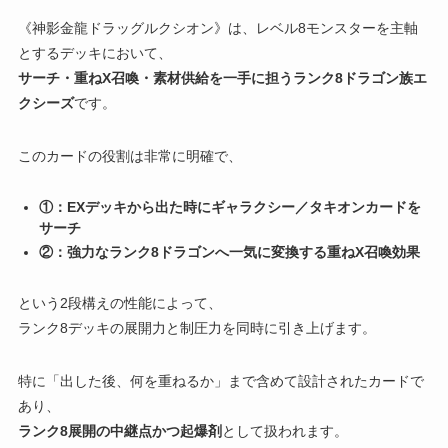
《神影金龍ドラッグルクシオン》は、レベル8モンスターを主軸
とするデッキにおいて、
サーチ・重ねX召喚・素材供給を一手に担うランク8ドラゴン族エ
クシーズ
です。
このカードの役割は非常に明確で、
①：EXデッキから出た時にギャラクシー／タキオンカードを
サーチ
②：強力なランク8ドラゴンへ一気に変換する重ねX召喚効果
という2段構えの性能によって、
ランク8デッキの展開力と制圧力を同時に引き上げます。
特に「出した後、何を重ねるか」まで含めて設計されたカードで
あり、
ランク8展開の中継点かつ起爆剤
として扱われます。