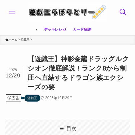
デッキレシピ
カード解説
ホーム
遊戯王
【遊戯王】神影金龍ドラッグルク
シオン徹底解説！ランク8から制
2025
12/29
圧へ直結するドラゴン族エクシ
ーズの要
広告
2025年12月29日
遊戯王
目次