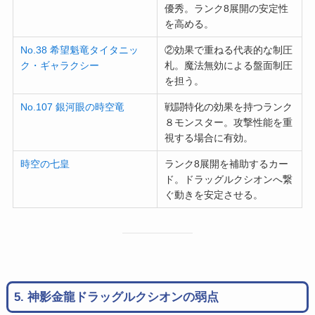
優秀。ランク8展開の安定性
を高める。
No.38 希望魁竜タイタニッ
②効果で重ねる代表的な制圧
ク・ギャラクシー
札。魔法無効による盤面制圧
を担う。
No.107 銀河眼の時空竜
戦闘特化の効果を持つランク
８モンスター。攻撃性能を重
視する場合に有効。
時空の七皇
ランク8展開を補助するカー
ド。ドラッグルクシオンへ繋
ぐ動きを安定させる。
5. 神影金龍ドラッグルクシオンの弱点