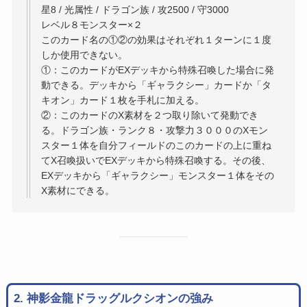
星8 / 光属性 / ドラゴン族 / 攻2500 / 守3000
レベル８モンスター×２
このカード名の①②の効果はそれぞれ１ターンに１度
しか使用できない。
①：このカードがEXデッキから特殊召喚した場合に発
動できる。デッキから「ギャラクシー」カードか「タ
キオン」カード１枚を手札に加える。
②：このカードのX素材を２つ取り除いて発動でき
る。ドラゴン族・ランク８・攻撃力３０００のXモン
スター１体を自分フィールドのこのカードの上に重ね
てX召喚扱いでEXデッキから特殊召喚する。その後、
EXデッキから「ギャラクシー」モンスター１体をその
X素材にできる。
2. 神影金龍ドラッグルクシオンの強み